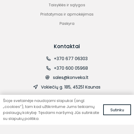
Taisyklės ir sąlygos
Pristatymas ir apmokėjimas
Paskyra
Kontaktai
+370 677 06303
+370 600 05968
sales@konveka.lt
Vokiečių g. 185, 45251 Kaunas
Šioje svetainėje naudojami slapukai (angl.
„cookies“), tam kad užtikrintume Jums teikiamų
Sutinku
paslaugų kokybę. Tęsdami naršymą Jūs sutinkate
su slapukų politika.