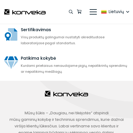
5–10 metų garantija
Visai produkcijai (išskyrus elektrinę dalį) suteikiame 5–10 metų
Lietuvių
garantija be papildomų mokesčių.
Sertifikavimas
Visų produktų galingumai nustatyti akredituotose
laboratorijose pagal standartus.
Patikima kokybė
Kurdami prietaisus nenaudojame pigių, nepatikrintų sprendimų
ar nepatikimų medžiagų.
Mūsų šūkis – „Daugiau, nei tikėjotės“ atspindi
mūsų gaminių kokybę ir techninius sprendimus, kurie dažnai
viršija klientų lūkesčius. Labai vertiname savo klientus ir
esame laimingi būdami jų sėkmingo verslo dalimi.