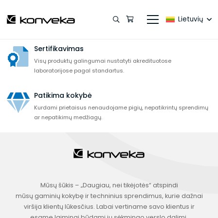
5–10 metų garantija
Visai produkcijai (išskyrus elektrinę dalį) suteikiame 5–10 metų
Lietuvių
garantija be papildomų mokesčių.
Sertifikavimas
Visų produktų galingumai nustatyti akredituotose
laboratorijose pagal standartus.
Patikima kokybė
Kurdami prietaisus nenaudojame pigių, nepatikrintų sprendimų
ar nepatikimų medžiagų.
Mūsų šūkis – „Daugiau, nei tikėjotės“ atspindi
mūsų gaminių kokybę ir techninius sprendimus, kurie dažnai
viršija klientų lūkesčius. Labai vertiname savo klientus ir
esame laimingi būdami jų sėkmingo verslo dalimi.