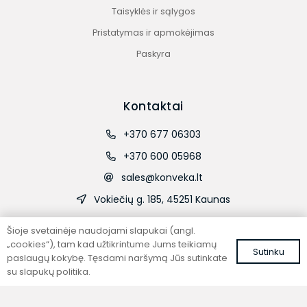
Taisyklės ir sąlygos
Pristatymas ir apmokėjimas
Paskyra
Kontaktai
+370 677 06303
+370 600 05968
sales@konveka.lt
Vokiečių g. 185, 45251 Kaunas
Šioje svetainėje naudojami slapukai (angl.
„cookies“), tam kad užtikrintume Jums teikiamų
Sutinku
paslaugų kokybę. Tęsdami naršymą Jūs sutinkate
su slapukų politika.