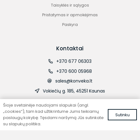
Taisyklės ir sąlygos
Pristatymas ir apmokėjimas
Paskyra
Kontaktai
+370 677 06303
+370 600 05968
sales@konveka.lt
Vokiečių g. 185, 45251 Kaunas
Šioje svetainėje naudojami slapukai (angl.
„cookies“), tam kad užtikrintume Jums teikiamų
Sutinku
paslaugų kokybę. Tęsdami naršymą Jūs sutinkate
su slapukų politika.