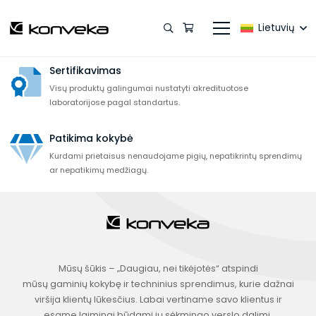
5–10 metų garantija
Visai produkcijai (išskyrus elektrinę dalį) suteikiame 5–10 metų
Lietuvių
garantija be papildomų mokesčių.
Sertifikavimas
Visų produktų galingumai nustatyti akredituotose
laboratorijose pagal standartus.
Patikima kokybė
Kurdami prietaisus nenaudojame pigių, nepatikrintų sprendimų
ar nepatikimų medžiagų.
Mūsų šūkis – „Daugiau, nei tikėjotės“ atspindi
mūsų gaminių kokybę ir techninius sprendimus, kurie dažnai
viršija klientų lūkesčius. Labai vertiname savo klientus ir
esame laimingi būdami jų sėkmingo verslo dalimi.